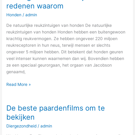
redenen waarom
geuren
vaak
Honden
/
admin
onaangenaam
De natuurlijke reukzintuigen van honden De natuurlijke
–
reukzintuigen van honden Honden hebben een buitengewoon
hier
krachtig reukvermogen. Ze hebben ongeveer 220 miljoen
zijn
reukreceptoren in hun neus, terwijl mensen er slechts
de
ongeveer 5 miljoen hebben. Dit betekent dat honden geuren
redenen
veel intenser kunnen waarnemen dan wij. Bovendien hebben
waarom
ze een speciaal geurorgaan, het orgaan van Jacobson
genaamd,
Read More »
De beste paardenfilms om te
De
beste
bekijken
paardenfilms
Diergezondheid
/
admin
om
te