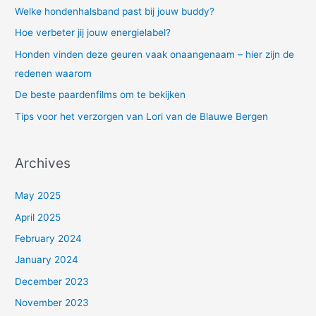
c
Welke hondenhalsband past bij jouw buddy?
h
Hoe verbeter jij jouw energielabel?
f
Honden vinden deze geuren vaak onaangenaam – hier zijn de
o
redenen waarom
r
De beste paardenfilms om te bekijken
:
Tips voor het verzorgen van Lori van de Blauwe Bergen
Archives
May 2025
April 2025
February 2024
January 2024
December 2023
November 2023