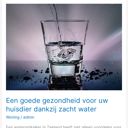
Een
goede
gezondheid
voor
uw
huisdier
dankzij
zacht
water
Een goede gezondheid voor uw
huisdier dankzij zacht water
Woning
/
admin
Een waterontkalker in Zeeland heeft niet alleen voordelen voor