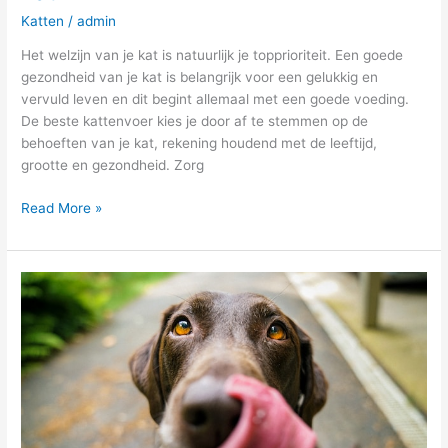
Katten
/
admin
Het welzijn van je kat is natuurlijk je topprioriteit. Een goede
gezondheid van je kat is belangrijk voor een gelukkig en
vervuld leven en dit begint allemaal met een goede voeding.
De beste kattenvoer kies je door af te stemmen op de
behoeften van je kat, rekening houdend met de leeftijd,
grootte en gezondheid. Zorg
Read More »
Vectra
3D
voor
Honden:
Bescherming
tegen
Vlooien,
Teken