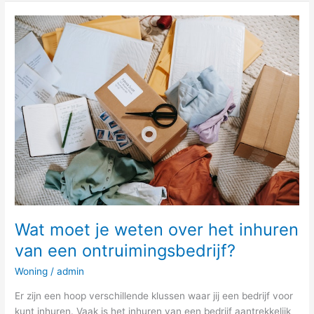
Wat
moet
je
weten
over
het
inhuren
van
een
ontruimingsbedrijf?
Wat moet je weten over het inhuren
van een ontruimingsbedrijf?
Woning
/
admin
Er zijn een hoop verschillende klussen waar jij een bedrijf voor
kunt inhuren. Vaak is het inhuren van een bedrijf aantrekkelijk