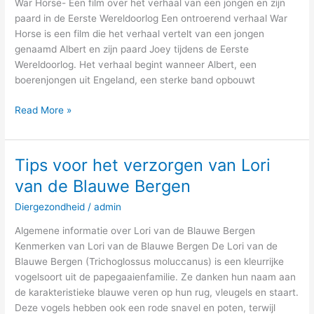
War Horse- Een film over het verhaal van een jongen en zijn
bekijken
paard in de Eerste Wereldoorlog Een ontroerend verhaal War
Horse is een film die het verhaal vertelt van een jongen
genaamd Albert en zijn paard Joey tijdens de Eerste
Wereldoorlog. Het verhaal begint wanneer Albert, een
boerenjongen uit Engeland, een sterke band opbouwt
Read More »
Tips voor het verzorgen van Lori
Tips
voor
van de Blauwe Bergen
het
Diergezondheid
/
admin
verzorgen
van
Algemene informatie over Lori van de Blauwe Bergen
Lori
Kenmerken van Lori van de Blauwe Bergen De Lori van de
van
Blauwe Bergen (Trichoglossus moluccanus) is een kleurrijke
de
vogelsoort uit de papegaaienfamilie. Ze danken hun naam aan
Blauwe
de karakteristieke blauwe veren op hun rug, vleugels en staart.
Bergen
Deze vogels hebben ook een rode snavel en poten, terwijl