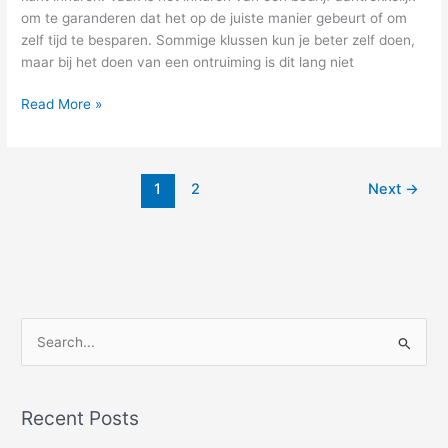
om te garanderen dat het op de juiste manier gebeurt of om
zelf tijd te besparen. Sommige klussen kun je beter zelf doen,
maar bij het doen van een ontruiming is dit lang niet
Read More »
1
2
Next
→
S
e
a
Recent Posts
r