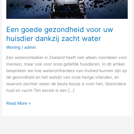
Een goede gezondheid voor uw
huisdier dankzij zacht water
Woning
/
admin
Een waterontkalker in Zeeland heeft niet alleen voordelen voor
mensen, maar ook voor onze geliefde huisdieren. In dit artikel
bespreken we hoe waterontharders van invloed kunnen zijn op
de gezondheid en het welzijn van onze harige vrienden, en
waarom zachter water de beste keuze is voor hen. Gezondere
huid en vacht Ten eerste is een […]
Read More »