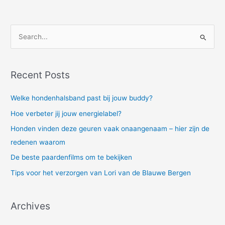
S
e
a
Recent Posts
r
c
Welke hondenhalsband past bij jouw buddy?
h
Hoe verbeter jij jouw energielabel?
f
Honden vinden deze geuren vaak onaangenaam – hier zijn de
o
redenen waarom
r
De beste paardenfilms om te bekijken
:
Tips voor het verzorgen van Lori van de Blauwe Bergen
Archives