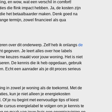
ning, en wow, wat een verschil in comfort!
s die flink impact hebben. Ja, de kosten zijn
d die het betaalbaarder maken. Denk goed na
ange termijn, zowel financieel als qua
 leren over dit onderwerp. Zelf heb ik onlangs
de
t gegeven. Je leert alles over hoe labels
ame keuzes maakt voor jouw woning. Het is niet
viseren. De kennis die ik heb opgedaan, gebruik
n. Echt een aanrader als je dit proces serieus
ing in zowel je woning als de toekomst. Met de
ties, kun je niet alleen je energiekosten
Of je nu begint met eenvoudige tips of kiest
e cursus energielabel te volgen om je kennis te
og en maak van jouw huis een energiezuinige en