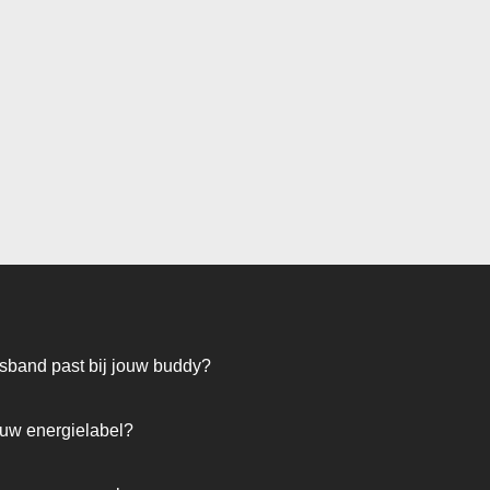
band past bij jouw buddy?
jouw energielabel?