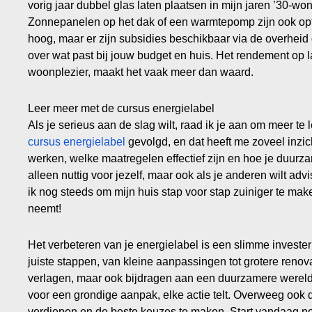
vorig jaar dubbel glas laten plaatsen in mijn jaren ’30-wo
Zonnepanelen op het dak of een warmtepomp zijn ook optie
hoog, maar er zijn subsidies beschikbaar via de overhei
over wat past bij jouw budget en huis. Het rendement op l
woonplezier, maakt het vaak meer dan waard.
Leer meer met de cursus energielabel
Als je serieus aan de slag wilt, raad ik je aan om meer te
cursus energielabel
gevolgd, en dat heeft me zoveel inzich
werken, welke maatregelen effectief zijn en hoe je duurz
alleen nuttig voor jezelf, maar ook als je anderen wilt ad
ik nog steeds om mijn huis stap voor stap zuiniger te make
neemt!
Het verbeteren van je energielabel is een slimme invester
juiste stappen, van kleine aanpassingen tot grotere renova
verlagen, maar ook bijdragen aan een duurzamere wereld. 
voor een grondige aanpak, elke actie telt. Overweeg ook d
verdiepen en de beste keuzes te maken. Start vandaag n