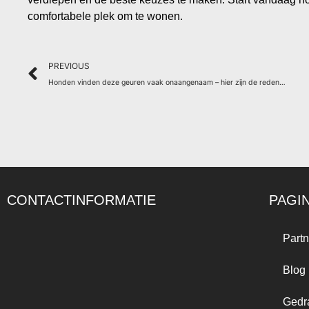
comfortabele plek om te wonen.
Prev
PREVIOUS
Honden vinden deze geuren vaak onaangenaam – hier zijn de redenen waarom
CONTACTINFORMATIE
PAGI
Partn
Blog
Gedr