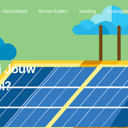
Gezondheid
Binnen Katten
Voeding
Gedragsth
j Jouw
l?