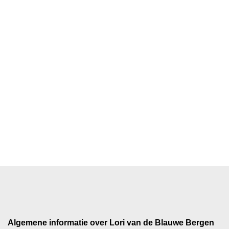
Skip
ROYALMAINLYS
to
content
Menu
Tips Voor Het Verzorgen Van Lori
Van De Blauwe Bergen
Algemene informatie over Lori van de Blauwe Bergen