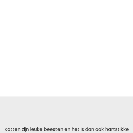
Skip
ROYALMAINLYS
to
content
Menu
Dit Heb Je Nodig Als Je Een Kitten
In Huis Neemt
Katten zijn leuke beesten en het is dan ook hartstikke