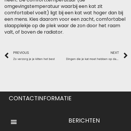
omgevingstemperatuur waarbij een kat zit
comfortabel voelt) ligt bij een kat wat hoger dan bij
een mens. Kies daarom voor een zacht, comfortabel
slaapplekje op de plek waar de zon door het raam
valt, of boven de radiator.
Prev
PREVIOUS
NEXT
Zo verzorg je je kitten het best
Dingen die je kat moet hebben op dagelijkse basis
CONTACTINFORMATIE
Menu
BERICHTEN