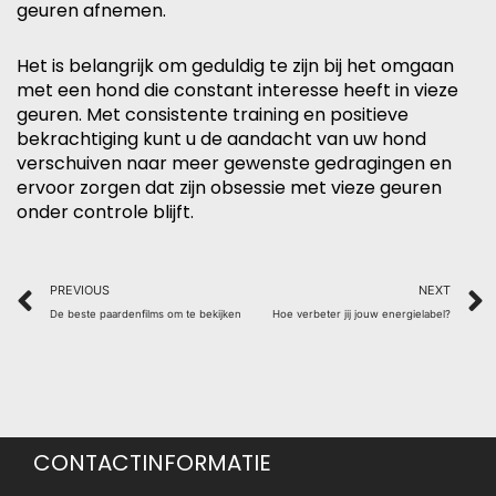
geuren afnemen.
Het is belangrijk om geduldig te zijn bij het omgaan
met een hond die constant interesse heeft in vieze
geuren. Met consistente training en positieve
bekrachtiging kunt u de aandacht van uw hond
verschuiven naar meer gewenste gedragingen en
ervoor zorgen dat zijn obsessie met vieze geuren
onder controle blijft.
Prev
PREVIOUS
NEXT
De beste paardenfilms om te bekijken
Hoe verbeter jij jouw energielabel?
CONTACTINFORMATIE