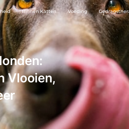
heid
Binnen Katten
Voeding
Gedragsther
Honden:
 Vlooien,
eer