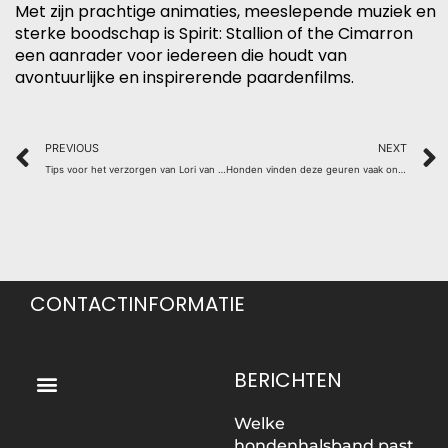
Met zijn prachtige animaties, meeslepende muziek en
sterke boodschap is Spirit: Stallion of the Cimarron
een aanrader voor iedereen die houdt van
avontuurlijke en inspirerende paardenfilms.
Prev
PREVIOUS
NEXT
Tips voor het verzorgen van Lori van de Blauwe Bergen
Honden vinden deze geuren vaak onaangenaam – hier zijn de redenen waarom
CONTACTINFORMATIE
Menu
BERICHTEN
Welke
hondenhalsband past