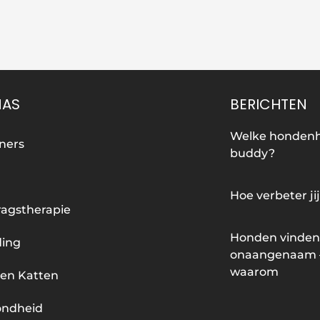
NAS
BERICHTEN
Welke hondenha
ners
buddy?
Hoe verbeter ji
agstherapie
Honden vinden
ding
onaangenaam – 
waarom
en Katten
ondheid