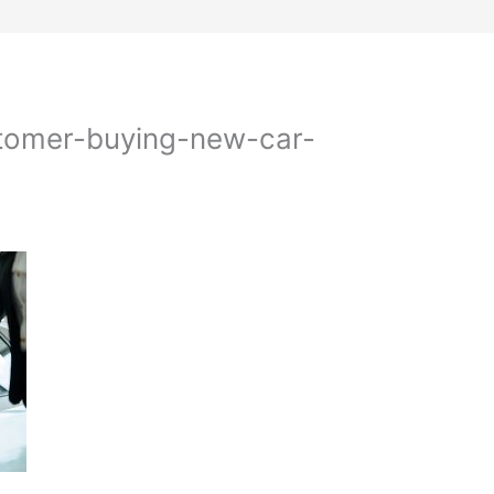
heid
Binnen Katten
Voeding
Gedragsther
stomer-buying-new-car-