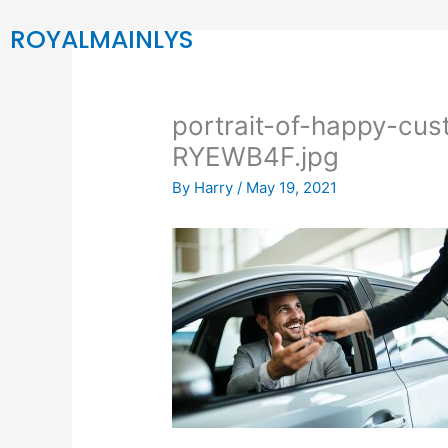
Skip
ROYALMAINLYS
to
Katten
Gezond
content
portrait-of-happy-cu
RYEWB4F.jpg
By
Harry
/
May 19, 2021