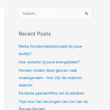
apie
Blog
Contact
S
e
a
Recent Posts
r
c
Welke hondenhalsband past bij jouw
h
buddy?
f
Hoe verbeter jij jouw energielabel?
o
Honden vinden deze geuren vaak
r
onaangenaam – hier zijn de redenen
:
waarom
De beste paardenfilms om te bekijken
Tips voor het verzorgen van Lori van de
Blauwe Bergen